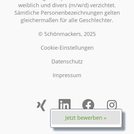
weiblich und divers (m/w/d) verzichtet.
Sämtliche Personenbezeichnungen gelten
gleichermaßen für alle Geschlechter.
© Schönmackers, 2025
Cookie-Einstellungen
Datenschutz
Impressum
W
W
W
W
i
i
i
i
r
r
r
r
d
d
d
d
Jetzt bewerben »
a
a
a
a
u
u
u
u
f
f
f
f