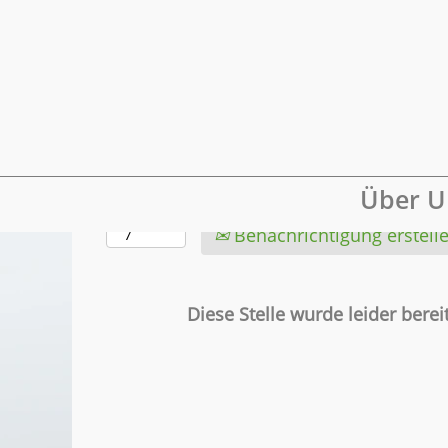
Mehr Optionen anzeigen
Wählen Sie aus, wie oft (in Tagen) Sie e
Über U
erhalten möchten:
Benachrichtigung erstell
Diese Stelle wurde leider bereit