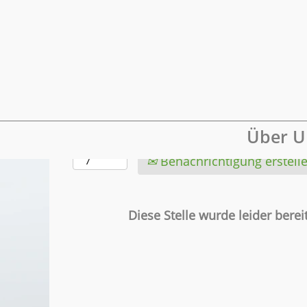
Mehr Optionen anzeigen
Wählen Sie aus, wie oft (in Tagen) Sie e
Über U
erhalten möchten:
Benachrichtigung erstell
Diese Stelle wurde leider bereit