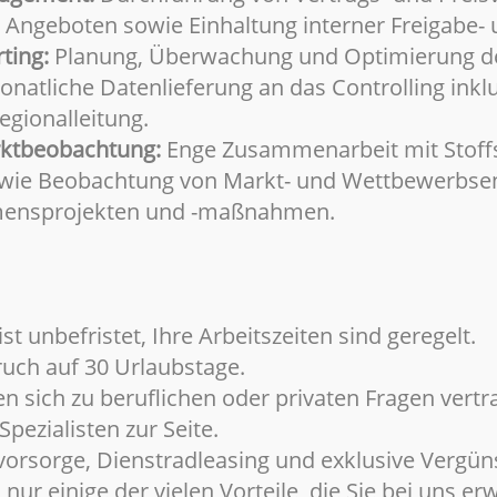
Angeboten sowie Einhaltung interner Freigabe-
ting:
Planung, Überwachung und Optimierung d
atliche Datenlieferung an das Controlling inkl
egionalleitung.
arktbeobachtung:
Enge Zusammenarbeit mit Stoffst
owie Beobachtung von Markt- und Wettbewerbse
mensprojekten und -maßnahmen.
ist unbefristet, Ihre Arbeitszeiten sind geregelt.
uch auf 30 Urlaubstage.
n sich zu beruflichen oder privaten Fragen vertr
pezialisten zur Seite.
svorsorge, Dienstradleasing und exklusive Vergün
r einige der vielen Vorteile, die Sie bei uns er