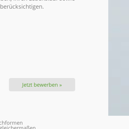
 berücksichtigen.
Jetzt bewerben »
achformen
n gleichermaßen