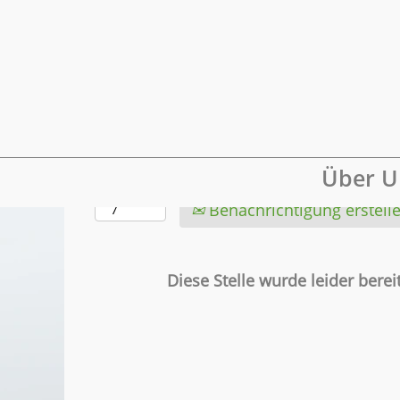
Mehr Optionen anzeigen
Wählen Sie aus, wie oft (in Tagen) Sie e
Über U
erhalten möchten:
Benachrichtigung erstell
Diese Stelle wurde leider bereit