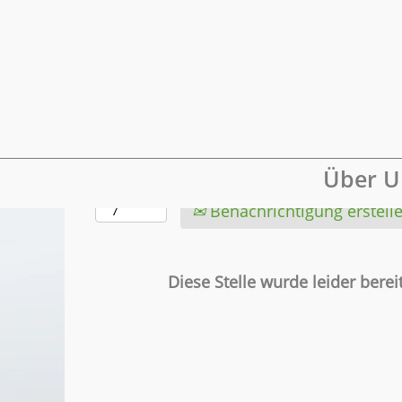
Mehr Optionen anzeigen
Wählen Sie aus, wie oft (in Tagen) Sie e
Über U
erhalten möchten:
Benachrichtigung erstell
Diese Stelle wurde leider bereit