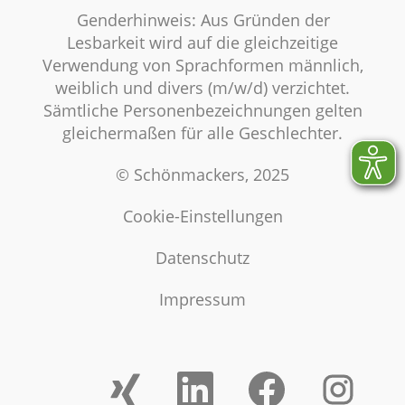
Genderhinweis: Aus Gründen der
Lesbarkeit wird auf die gleichzeitige
Verwendung von Sprachformen männlich,
weiblich und divers (m/w/d) verzichtet.
Sämtliche Personenbezeichnungen gelten
gleichermaßen für alle Geschlechter.
© Schönmackers, 2025
Cookie-Einstellungen
Datenschutz
Impressum
W
W
W
W
i
i
i
i